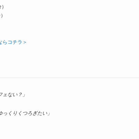
分）
分）
ならコチラ＞
フェない？」
ゆっくりくつろぎたい」