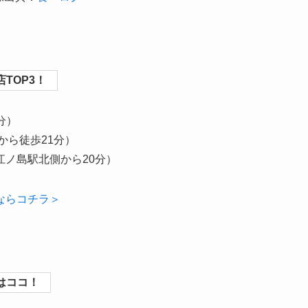
TOP3！
分）
から徒歩21分）
江ノ島駅北側から20分）
ならコチラ＞
はココ！