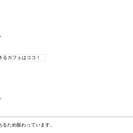
＞
きるカフェはココ！
＞
あるため賑わっています。