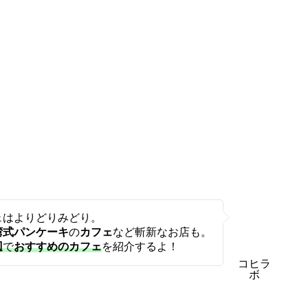
ェはよりどりみどり。
湾式パンケーキ
の
カフェ
など斬新なお店も。
辺
で
おすすめのカフェ
を紹介するよ！
コヒラ
ボ