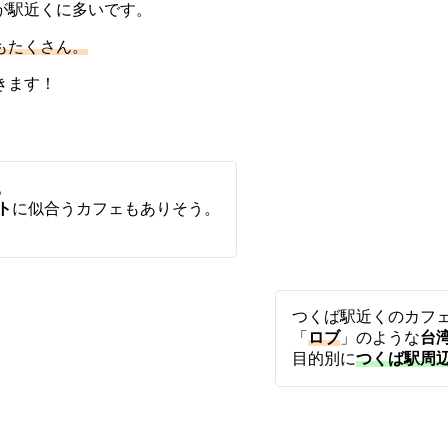
が駅近くに多いです。
もたくさん。
きます！
。
ト
に似合うカフェもありそう。
つくば駅近くのカフ
「
ロブ
」のような
台
目的別に
つくば駅周