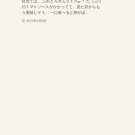
目当ては… ふわとろオムライス🍳！ たっぷり
のトマトソースがかかってて、見た目からも
う美味しそう。 一口食べると卵がほ...
2025年6月8日