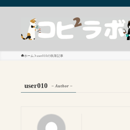
ホーム
user010の執筆記事
user010
– Author –