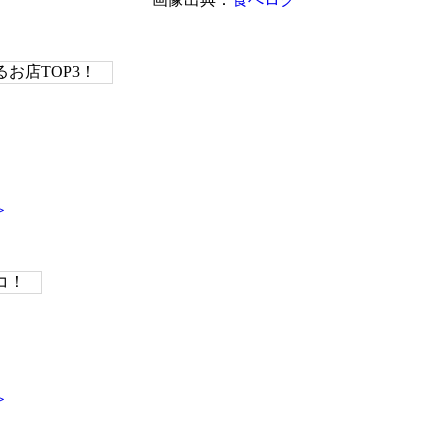
お店TOP3！
＞
コ！
＞