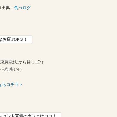
像出典：
食べログ
お店TOP３！
東急電鉄)から徒歩1分）
)から徒歩1分）
ならコチラ＞
ンセント完備のカフェはココ！