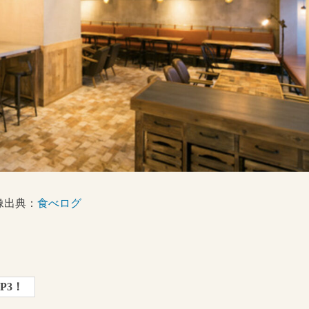
像出典：
食べログ
P3！