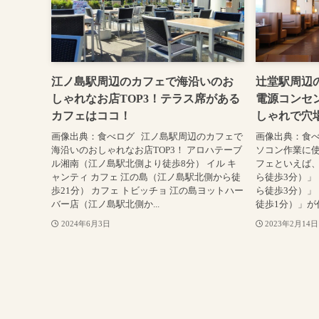
江ノ島駅周辺のカフェで海沿いのお
辻堂駅周辺
しゃれなお店TOP3！テラス席がある
電源コンセン
カフェはココ！
しゃれで穴
画像出典：食べログ 江ノ島駅周辺のカフェで
画像出典：食べ
海沿いのおしゃれなお店TOP3！ アロハテーブ
ソコン作業に
ル湘南（江ノ島駅北側より徒歩8分） イル キ
フェといえば、「
ャンティ カフェ 江の島（江ノ島駅北側から徒
ら徒歩3分）」「
歩21分） カフェ トビッチョ 江の島ヨットハー
ら徒歩3分）」
バー店（江ノ島駅北側か...
徒歩1分）」が
2024年6月3日
2023年2月14日