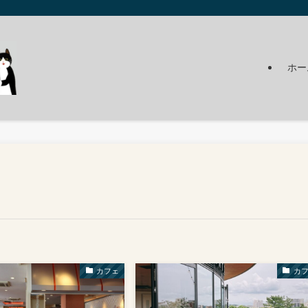
ホー
カフェ
カ