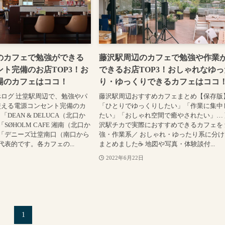
のカフェで勉強ができる
藤沢駅周辺のカフェで勉強や作業
ト完備のお店TOP3！お
できるお店TOP3！おしゃれなゆっ
場のカフェはココ！
り・ゆっくりできるカフェはココ
ログ 辻堂駅周辺で、勉強やパ
藤沢駅周辺おすすめカフェまとめ【保存版
使える電源コンセント完備のカ
「ひとりでゆっくりしたい」「作業に集中
DEAN & DELUCA（北口か
たい」「おしゃれ空間で癒やされたい」… 
SØHOLM CAFE 湘南（北口か
沢駅チカで実際におすすめできるカフェを 
「デニーズ辻堂南口（南口から
強・作業系／ おしゃれ・ゆったり系に分け
代表的です。各カフェの...
まとめました☕ 地図や写真・体験談付...
2022年6月22日
1