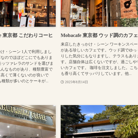
r cafe 東京都 こだわりコーヒ
Mobacafe 東京都 ウッド調のカフ
来店したきっかけ・シーン ワーキンスペー
がある珍しいカフェです。ウッド調でゆっ
け・シーン 1人で利用しまし
りした気分にもなりますし、テラスもあり
店なのでほぼどこにでもありま
す。店舗自体は広くないですが、過ごしや
モッツァレラのサンドを選びま
いカフェです。 珈琲を注文しました。こち
色んなものがあり、種類豊富で
も香り高くてサッパリしています。他...
り高くて薄くないのが良いで
も種類が多いのとケーキが...
2025年8月14日