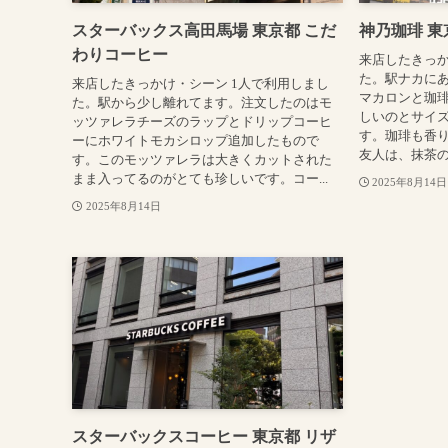
スターバックス高田馬場 東京都 こだ
神乃珈琲 東
わりコーヒー
来店したきっか
た。駅ナカに
来店したきっかけ・シーン 1人で利用しまし
マカロンと珈
た。駅から少し離れてます。注文したのはモ
しいのとサイ
ッツァレラチーズのラップとドリップコーヒ
す。珈琲も香
ーにホワイトモカシロップ追加したもので
友人は、抹茶の
す。このモッツァレラは大きくカットされた
まま入ってるのがとても珍しいです。コー...
2025年8月14日
2025年8月14日
スターバックスコーヒー 東京都 リザ