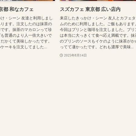
京都 和なカフェ
スズカフェ 東京都 広い店内
け・シーン 友達と利用しまし
来店したきっかけ・シーン 友人とカフェタ
あります。注文したのは抹茶の
ムのために利用しました。ご飯もあります
琲です。抹茶のマカロンって珍
今回はプリンと珈琲を注文しました。プリ
ズも普通のより人一倍大きいで
は本当に大っきくて食べ応え満載です。抹
りだかくて美味しかったです。
のプリンのソースもイケのように抹茶がか
ケーキを注文してました...
ってて凄かったです。どれも濃厚で美味...
2025年8月14日