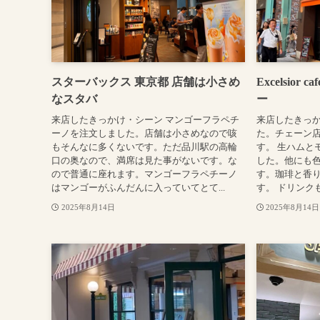
スターバックス 東京都 店舗は小さめ
Excelsio
なスタバ
ー
来店したきっかけ・シーン マンゴーフラペチ
来店したきっか
ーノを注文しました。店舗は小さめなので咳
た。チェーン
もそんなに多くないです。ただ品川駅の高輪
す。 生ハムと
口の奥なので、満席は見た事がないです。な
した。他にも
ので普通に座れます。マンゴーフラペチーノ
す。珈琲と香
はマンゴーがふんだんに入っていてとて...
す。 ドリンク
2025年8月14日
2025年8月14日