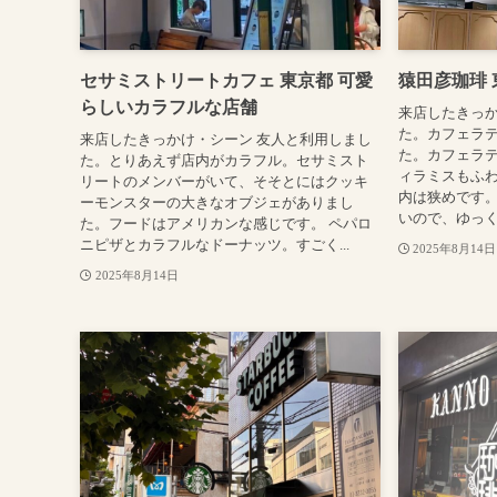
セサミストリートカフェ 東京都 可愛
猿田彦珈琲 
らしいカラフルな店舗
来店したきっか
た。カフェラ
来店したきっかけ・シーン 友人と利用しまし
た。カフェラ
た。とりあえず店内がカラフル。セサミスト
ィラミスもふ
リートのメンバーがいて、そそとにはクッキ
内は狭めです
ーモンスターの大きなオブジェがありまし
いので、ゆっく
た。フードはアメリカンな感じです。 ペパロ
ニピザとカラフルなドーナッツ。すごく...
2025年8月14日
2025年8月14日