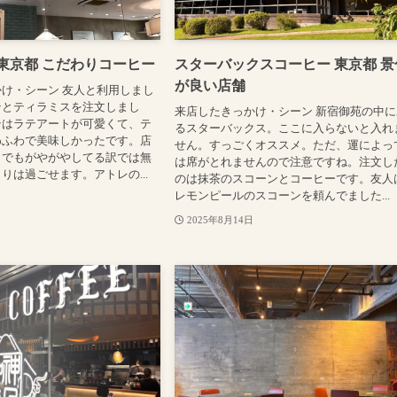
東京都 こだわりコーヒー
スターバックスコーヒー 東京都 景
が良い店舗
け・シーン 友人と利用しまし
テとティラミスを注文しまし
来店したきっかけ・シーン 新宿御苑の中に
テはラテアートが可愛くて、テ
るスターバックス。ここに入らないと入れ
わふわで美味しかったです。店
せん。すっごくオススメ。ただ、運によっ
。でもがやがやしてる訳では無
は席がとれませんので注意ですね。注文し
りは過ごせます。アトレの...
のは抹茶のスコーンとコーヒーです。友人
レモンピールのスコーンを頼んでました...
2025年8月14日