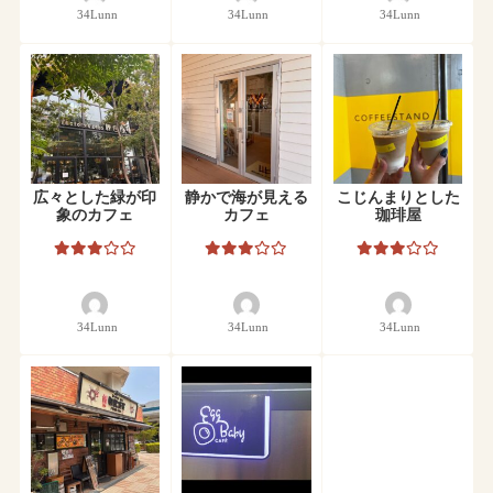
34Lunn
34Lunn
34Lunn
広々とした緑が印
静かで海が見える
こじんまりとした
象のカフェ
カフェ
珈琲屋
34Lunn
34Lunn
34Lunn