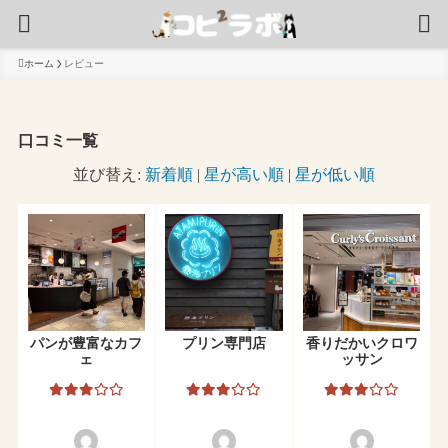
ホーム
レビュー
口コミ一覧
並び替え:
新着順
|
星が高い順
|
星が低い順
パンが豊富なカフ
プリン専門店
香りだかいクロワ
ェ
ッサン