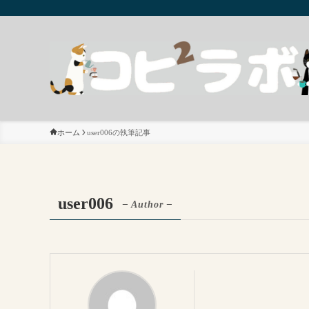
ホーム
user006の執筆記事
user006
– Author –