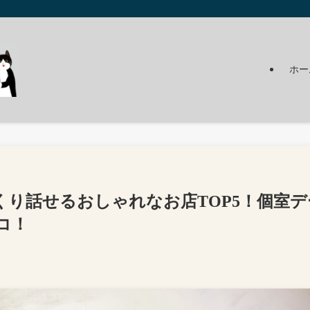
ホー
り話せるおしゃれなお店TOP5！個室デ
コ！