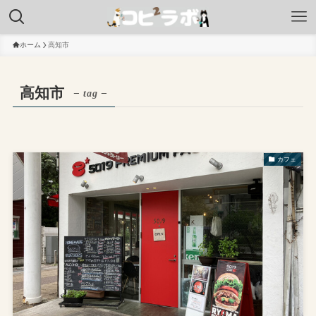
ホーム
高知市
高知市
– tag –
カフェ