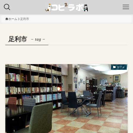
ホーム
足利市
足利市
– tag –
カフェ