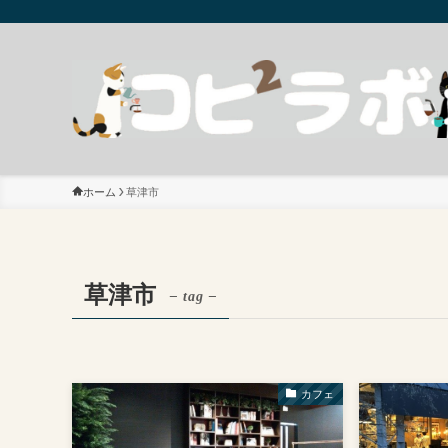
ホーム
草津市
草津市
– tag –
カフェ