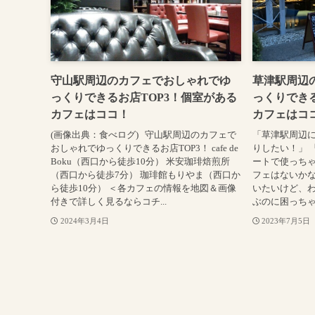
守山駅周辺のカフェでおしゃれでゆ
草津駅周辺
っくりできるお店TOP3！個室がある
っくりできる
カフェはココ！
カフェはコ
(画像出典：食べログ) 守山駅周辺のカフェで
「草津駅周辺
おしゃれでゆっくりできるお店TOP3！ cafe de
りしたい！」 
Boku（西口から徒歩10分） 米安珈琲焙煎所
ートで使っちゃ
（西口から徒歩7分） 珈琲館もりやま（西口か
フェはないかな
ら徒歩10分） ＜各カフェの情報を地図＆画像
いたいけど、
付きで詳しく見るならコチ...
ぶのに困っちゃい
2024年3月4日
2023年7月5日