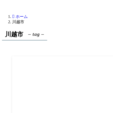
ホーム
川越市
川越市
– tag –