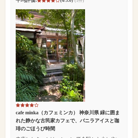
平均評価:
(4/5.0)
(1件)
cafe minka（カフェミンカ） 神奈川県 緑に囲ま
れた静かな古民家カフェで、バニラアイスと珈
琲のごほうび時間