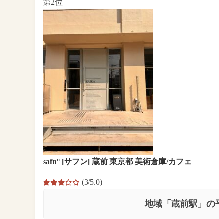
第2位
safn° [サフン] 蔵前 東京都 美術倉庫/カフェ
(3/5.0)
地域「蔵前駅」の