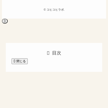
©
コヒコヒラボ.
目次
閉じる