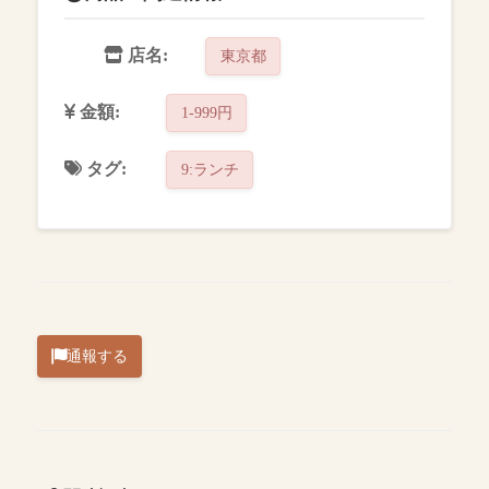
店名:
東京都
金額:
1-999円
タグ:
9:ランチ
通報する