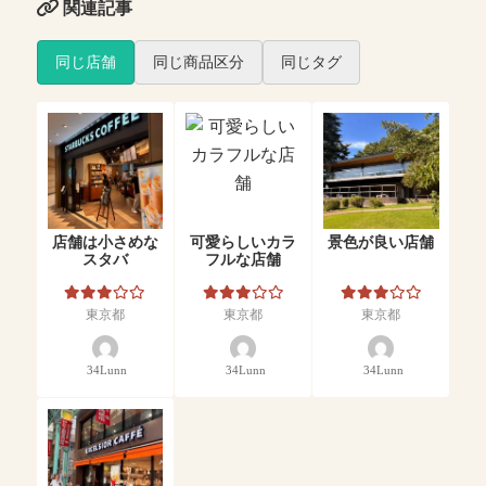
関連記事
同じ店舗
同じ商品区分
同じタグ
店舗は小さめな
可愛らしいカラ
景色が良い店舗
スタバ
フルな店舗
東京都
東京都
東京都
34Lunn
34Lunn
34Lunn