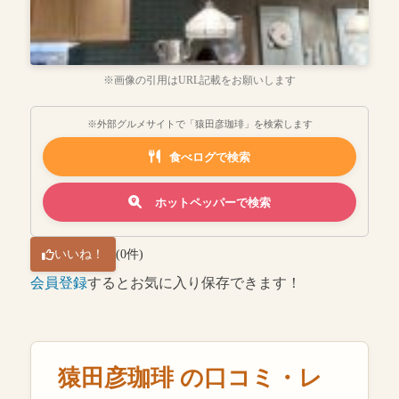
※画像の引用はURL記載をお願いします
※外部グルメサイトで「猿田彦珈琲」を検索します
食べログで検索
ホットペッパーで検索
いいね！
(0件)
会員登録
するとお気に入り保存できます！
猿田彦珈琲 の口コミ・レ