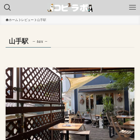
ホーム
レビュー
山手駅
山手駅
– tax –