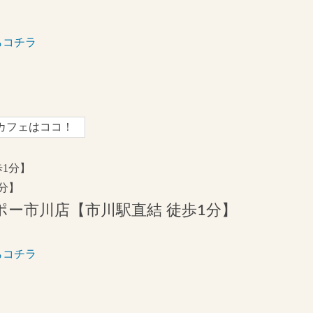
らコチラ
カフェはココ！
1分】
分】
ポー市川店【市川駅直結 徒歩1分】
らコチラ