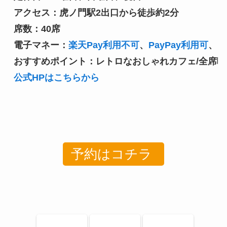
アクセス：虎ノ門駅2出口から徒歩約2分

席数：40席

電子マネー：
楽天Pay利用不可
、
PayPay利用可
、
n
おすすめポイント：レトロなおしゃれカフェ/全席喫
公式HPはこちらから
予約はコチラ